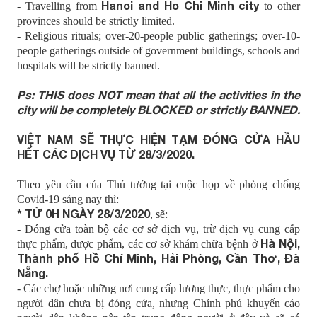
Hanoi and Ho Chi Minh city
- Travelling from
to other
provinces should be strictly limited.
- Religious rituals; over-20-people public gatherings; over-10-
people gatherings outside of government buildings, schools and
hospitals will be strictly banned.
Ps: THIS does NOT mean that all the activities in the
city will be completely BLOCKED or strictly BANNED.
VIỆT NAM SẼ THỰC HIỆN TẠM ĐÓNG CỬA HẦU
HẾT CÁC DỊCH VỤ TỪ 28/3/2020.
Theo yêu cầu của Thủ tướng tại cuộc họp về phòng chống
Covid-19 sáng nay thì:
* TỪ 0H NGÀY 28/3/2020
, sẽ:
- Đóng cửa toàn bộ các cơ sở dịch vụ, trừ dịch vụ cung cấp
Hà Nội,
thực phẩm, dược phẩm, các cơ sở khám chữa bệnh ở
Thành phố Hồ Chí Minh, Hải Phòng, Cần Thơ, Đà
Nẵng.
- Các chợ hoặc những nơi cung cấp lương thực, thực phẩm cho
người dân chưa bị đóng cửa, nhưng Chính phủ khuyến cáo